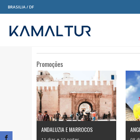
BRASILIA / DF
Promoções
ANDALUZIA E MARROCOS
ANGR
11 dias e 10 noites
08 d