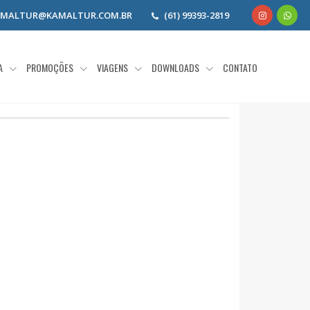
AMALTUR@KAMALTUR.COM.BR
(61) 99393-2819
IA
PROMOÇÕES
VIAGENS
DOWNLOADS
CONTATO