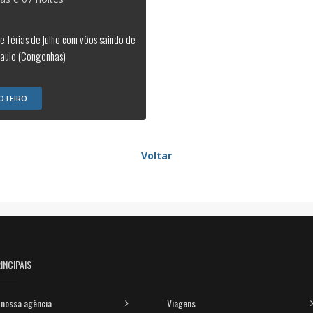
e férias de julho com vôos saindo de
aulo (Congonhas)
OTEIRO
Voltar
INCIPAIS
nossa agência
Viagens