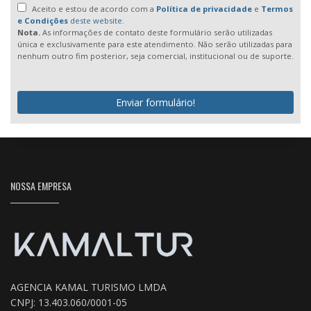
Aceito e estou de acordo com a
Política de privacidade
e
Termos
e Condições
deste website.
Nota.
As informações de contato deste formulário serão utilizadas
única e exclusivamente para este atendimento. Não serão utilizadas para
nenhum outro fim posterior, seja comercial, institucional ou de suporte.
Enviar formulário!
NOSSA EMPRESA
AGENCIA KAMAL TURISMO LMDA
CNPJ: 13.403.060/0001-05