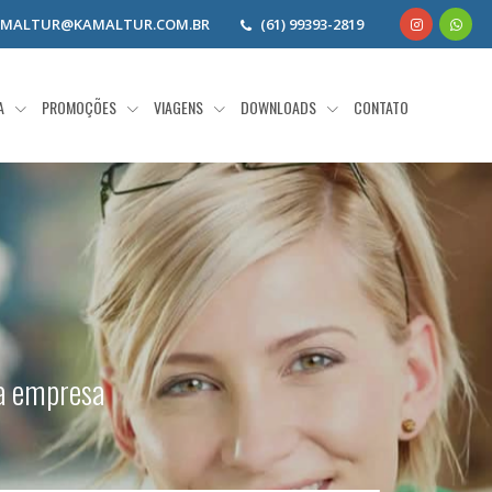
AMALTUR@KAMALTUR.COM.BR
(61) 99393-2819
IA
PROMOÇÕES
VIAGENS
DOWNLOADS
CONTATO
sa empresa