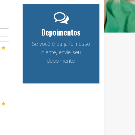
Depoimentos
Se você é ou já foi nosso
cliente, envie seu
depoimento!