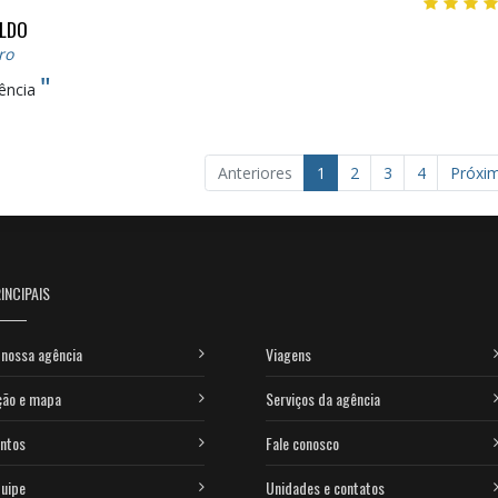
LDO
ro
"
ência
Anteriores
1
2
3
4
Próxi
INCIPAIS
nossa agência
Viagens
ção e mapa
Serviços da agência
ntos
Fale conosco
uipe
Unidades e contatos