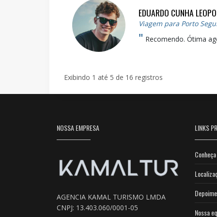
EDUARDO CUNHA LEOPO
Viagem para Porto Segu
"
Recomendo. Ótima ag
Exibindo 1 até 5 de 16 registros
NOSSA EMPRESA
LINKS PR
Conheça 
Localiza
Depoime
AGENCIA KAMAL TURISMO LMDA
CNPJ: 13.403.060/0001-05
Nossa eq