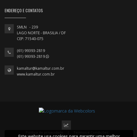
ENDEREÇO E CONTATOS
SMLN - 239
LAGO NORTE - BRASILIA / DF
CEP: 71540-075
(61) 99393-2819
(61) 99393-2819
kamaltur@kamaltur.com.br
www.kamaltur.com.br
Política de privacidade
|
Termos e Condições
Este website usa cookies para garantir uma melhor