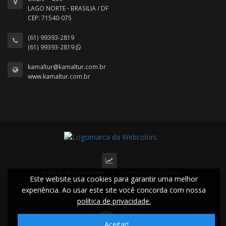
LAGO NORTE - BRASILIA / DF
CEP: 71540-075
(61) 99393-2819
(61) 99393-2819
kamaltur@kamaltur.com.br
www.kamaltur.com.br
Política de privacidade
|
Termos e Condições
Este website usa cookies para garantir uma melhor
2022 © Todos os direitos reservados.
experiência. Ao usar este site você concorda com nossa
política de privacidade.
Aceitar!