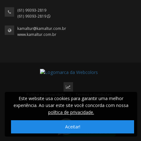
(61) 99393-2819
(61) 99393-2819
kamaltur@kamaltur.com.br
www.kamaltur.com.br
Política de privacidade
|
Termos e Condições
Este website usa cookies para garantir uma melhor
2022 © Todos os direitos reservados.
experiência. Ao usar este site você concorda com nossa
política de privacidade.
Aceitar!